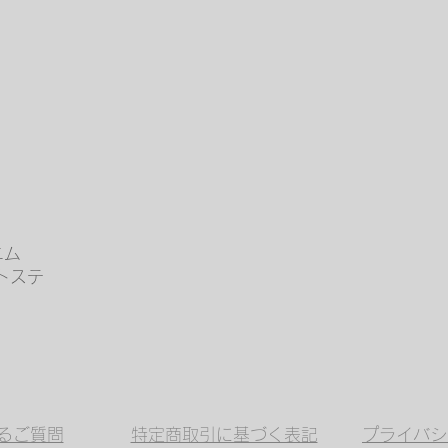
山デニム
トステ
るご質問
特定商取引に基づく表記
​プライバ