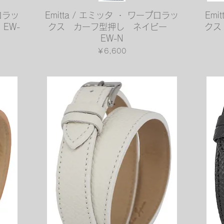
クイックビュー
プロラッ
Emitta / エミッタ ・ ワープロラッ
Emi
EW-
クス カーフ型押し ネイビー
クス
EW-N
価格
￥6,600