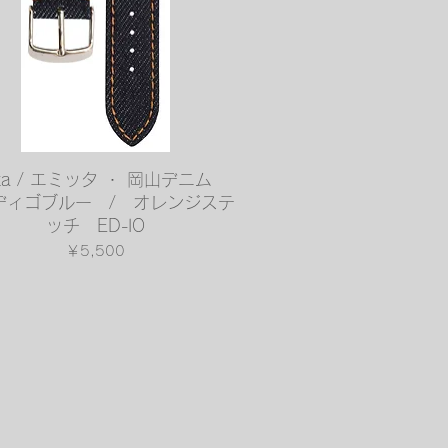
クイックビュー
tta / エミッタ ・ 岡山デニム
ディゴブルー / オレンジステ
ッチ ED-IO
価格
￥5,500