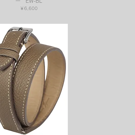
ー EW-BL
価格
￥6,600