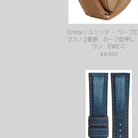
クイックビュー
Emitta / エミッタ ・ ワー
クス / 2重巻 カーフ型押し
ウン EW2-C
価格
￥8,800