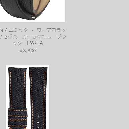
クイックビュー
tta / エミッタ ・ ワープロラッ
 / 2重巻 カーフ型押し ブラ
ック EW2-A
価格
￥8,800