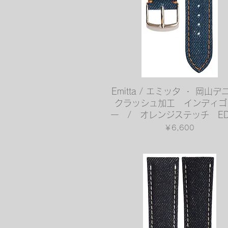
クイックビュー
Emitta / エミッタ ・ 岡山デ
クラッシュ加工 インディゴ
ー / オレンジステッチ EDC
価格
￥6,600