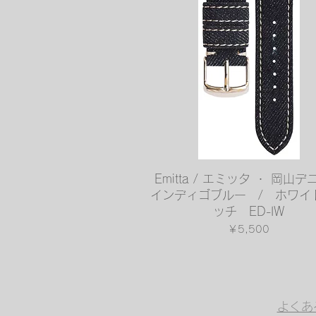
クイックビュー
Emitta / エミッタ ・ 岡
インディゴブルー / ホワイ
ッチ ED-IW
価格
￥5,500
よくあ