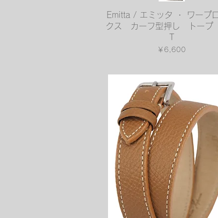
クイックビュー
Emitta / エミッタ ・ ワー
クス カーフ型押し トープ 
T
価格
￥6,600