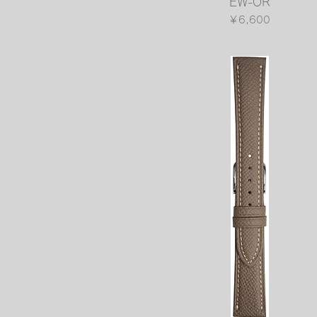
EW-OR
価格
￥6,600