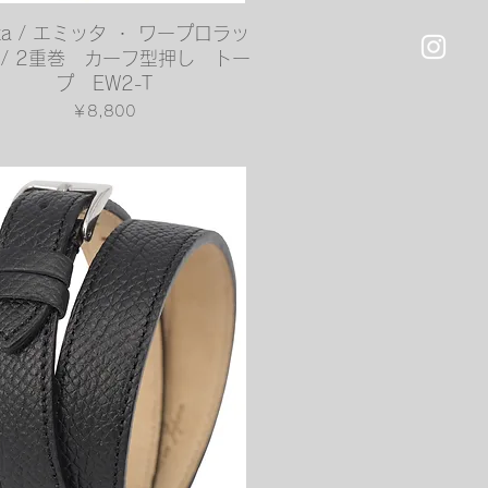
クイックビュー
tta / エミッタ ・ ワープロラッ
 / 2重巻 カーフ型押し トー
プ EW2-T
価格
￥8,800