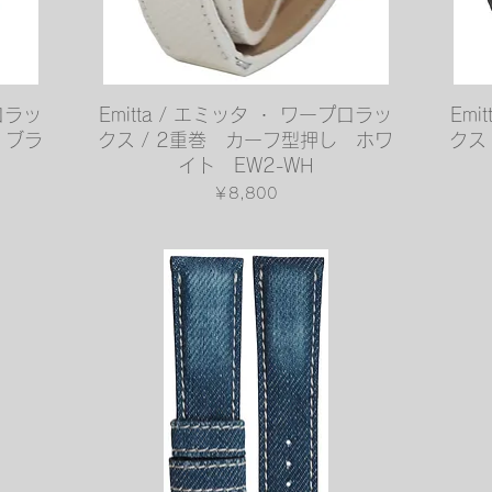
クイックビュー
プロラッ
Emitta / エミッタ ・ ワープロラッ
Emi
 ブラ
クス / 2重巻 カーフ型押し ホワ
クス
イト EW2-WH
価格
￥8,800