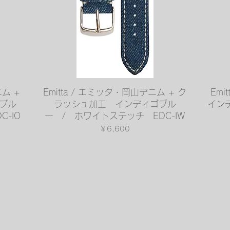
クイックビュー
ニム +
Emitta / エミッタ・岡山デニム + ク
Emi
ブル
ラッシュ加工 インディゴブル
イン
-IO
ー / ホワイトステッチ EDC-IW
価格
￥6,600