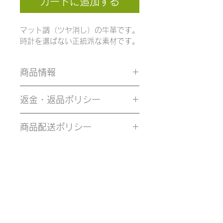
カートに追加する
マット調（ツヤ消し）の牛革です。
時計を選ばない正統派な素材です。
商品情報
返金・返品ポリシー
万一不良品の場合は、商品到着後7
商品配送ポリシー
日以内にご連絡下さい、返品、交換
致します。送料は交換、不良品の場
配送料は一律無料です。ご注文後、
合、当社負担いたします。お客様の
2営業日以内でお届けいたします。
不都合場合送料のご負担をお願いい
コンビニ決済の場合はお支払い完了
たします。
後の発送となります。コンビニ決済
手数料は190円発生します。