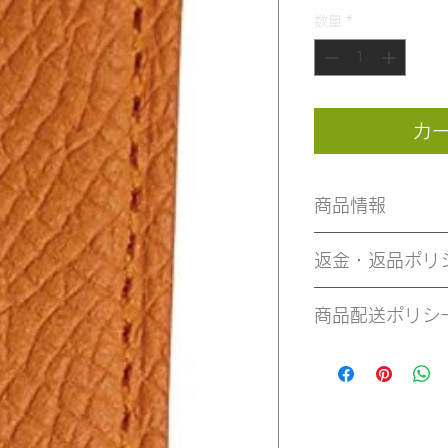
数量
*
カ
商品情報
表材　：　カーフ
返金・返品ポリ
裏材　：　カーフ
万一不良品の場合は
商品配送ポリシ
さい、返品、交換
ステンレス美錠（
場合、当社負担い
配送料は一律無料で
料のご負担をお願
届けいたします。
《バンド長さ》　
了後の発送となりま
なりますのでご注
円発生します。