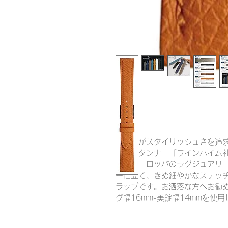
ミモザがスタイリッシュさを追求し
の有名タンナー「ワインハイム社
革はヨーロッパのラグジュアリ
ー仕立て、きめ細やかなステッチ
ラップです。お洒落な方へお勧め
グ幅16mm-美錠幅14mmを使