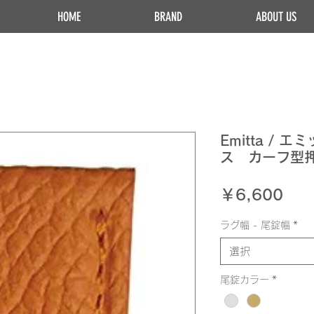
HOME
BRAND
ABOUT US
Emitta / 
ス カーフ型押
価
￥6,600
格
ラグ幅 - 尾錠幅
*
選択
尾錠カラー
*